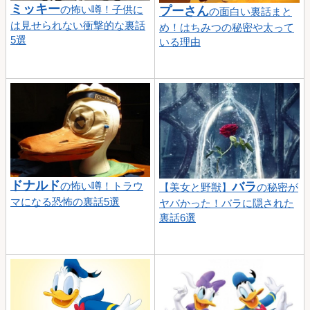
ミッキー
の怖い噂！子供に
プーさん
の面白い裏話まと
は見せられない衝撃的な裏話
め！はちみつの秘密や太って
5選
いる理由
ドナルド
バラ
の怖い噂！トラウ
【美女と野獣】
の秘密が
マになる恐怖の裏話5選
ヤバかった！バラに隠された
裏話6選