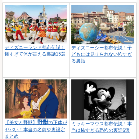
ディズニーランド都市伝説！
ディズニーシー都市伝説！子
怖すぎて体が震える裏話15選
どもには見せられない怖すぎ
る裏話
野獣
【美女と野獣】
の正体が
ミッキーマウス都市伝説！本
ヤバい！本当の名前や裏設定
当は怖すぎる恐怖の裏話6選
まとめ