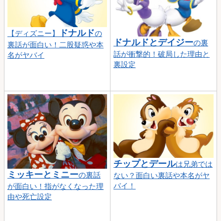
ドナルド
【ディズニー】
の
ドナルドとデイジー
の裏
裏話が面白い！二股疑惑や本
話が衝撃的！破局した理由と
名がヤバイ
裏設定
チップとデール
は兄弟では
ミッキーとミニー
の裏話
ない？面白い裏話や本名がヤ
バイ！
が面白い！指がなくなった理
由や死亡設定