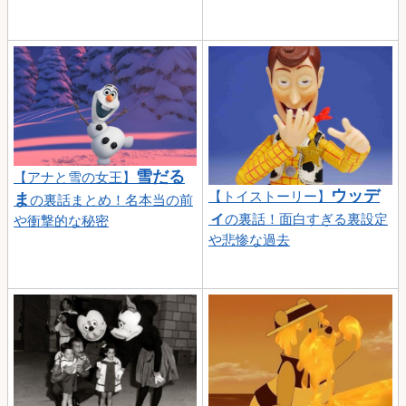
雪だる
【アナと雪の女王】
ウッデ
【トイストーリー】
ま
の裏話まとめ！名本当の前
ィ
の裏話！面白すぎる裏設定
や衝撃的な秘密
や悲惨な過去