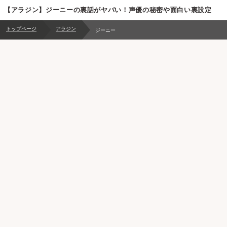
【アラジン】ジーニーの裏話がヤバい！声優の秘密や面白い裏設定
トップページ
アラジン
ジーニー