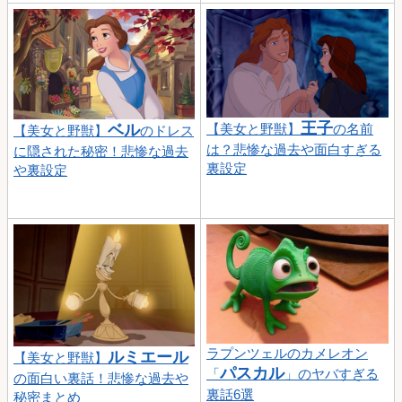
王子
【美女と野獣】
の名前
ベル
【美女と野獣】
のドレス
は？悲惨な過去や面白すぎる
に隠された秘密！悲惨な過去
裏設定
や裏設定
ラプンツェルのカメレオン
ルミエール
【美女と野獣】
パスカル
「
」のヤバすぎる
の面白い裏話！悲惨な過去や
裏話6選
秘密まとめ