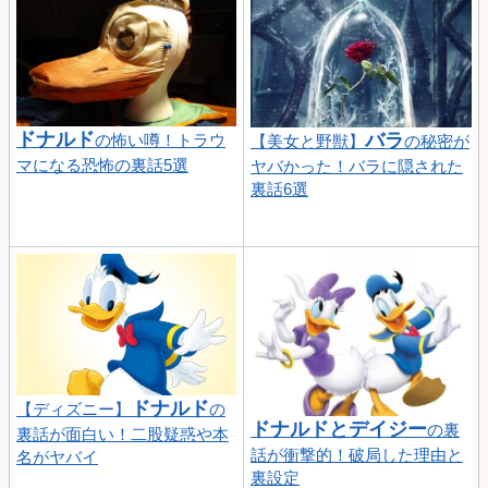
ドナルド
バラ
の怖い噂！トラウ
【美女と野獣】
の秘密が
マになる恐怖の裏話5選
ヤバかった！バラに隠された
裏話6選
ドナルド
【ディズニー】
の
ドナルドとデイジー
の裏
裏話が面白い！二股疑惑や本
話が衝撃的！破局した理由と
名がヤバイ
裏設定