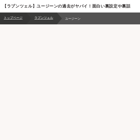
【ラプンツェル】ユージーンの過去がヤバイ！面白い裏設定や裏話
トップページ
ラプンツェル
ユージーン