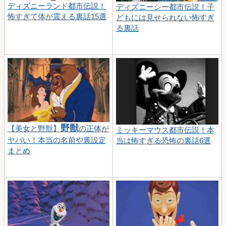
ディズニーランド都市伝説！
ディズニーシー都市伝説！子
怖すぎて体が震える裏話15選
どもには見せられない怖すぎ
る裏話
野獣
【美女と野獣】
の正体が
ミッキーマウス都市伝説！本
ヤバい！本当の名前や裏設定
当は怖すぎる恐怖の裏話6選
まとめ