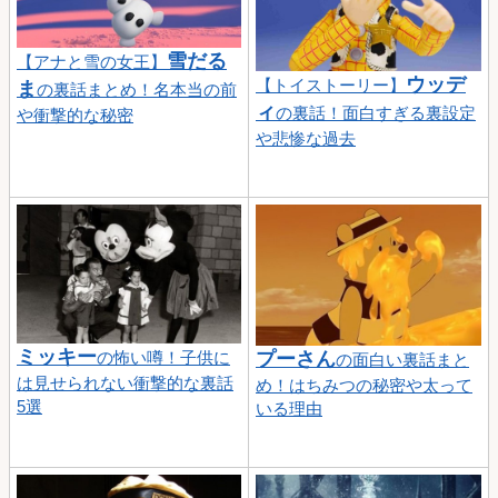
雪だる
【アナと雪の女王】
ウッデ
【トイストーリー】
ま
の裏話まとめ！名本当の前
ィ
の裏話！面白すぎる裏設定
や衝撃的な秘密
や悲惨な過去
ミッキー
の怖い噂！子供に
プーさん
の面白い裏話まと
は見せられない衝撃的な裏話
め！はちみつの秘密や太って
5選
いる理由