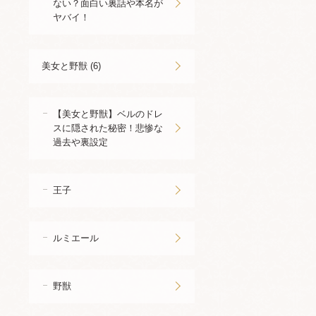
ない？面白い裏話や本名が
ヤバイ！
美女と野獣 (6)
【美女と野獣】ベルのドレ
スに隠された秘密！悲惨な
過去や裏設定
王子
ルミエール
野獣