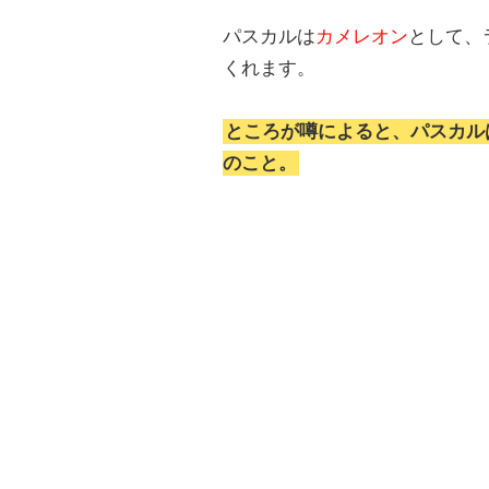
パスカルは
カメレオン
として、
くれます。
ところが噂によると、パスカル
のこと。