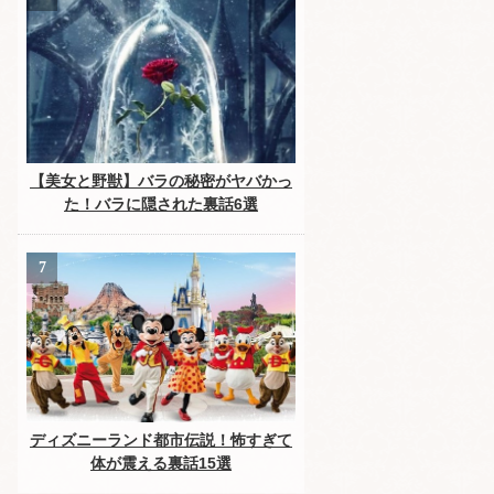
【美女と野獣】バラの秘密がヤバかっ
た！バラに隠された裏話6選
ディズニーランド都市伝説！怖すぎて
体が震える裏話15選