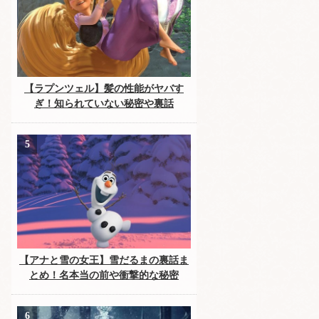
【ラプンツェル】髪の性能がヤバす
ぎ！知られていない秘密や裏話
【アナと雪の女王】雪だるまの裏話ま
とめ！名本当の前や衝撃的な秘密